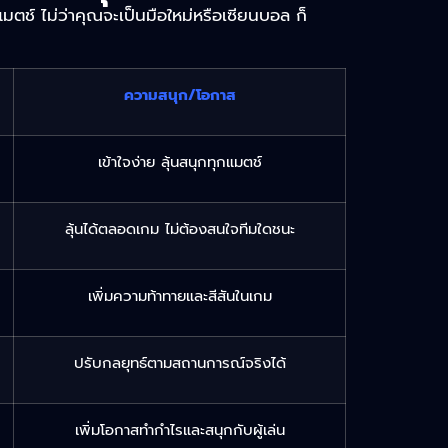
มตช์ ไม่ว่าคุณจะเป็นมือใหม่หรือเซียนบอล ก็
ความสนุก/โอกาส
เข้าใจง่าย ลุ้นสนุกทุกแมตช์
ลุ้นได้ตลอดเกม ไม่ต้องสนใจทีมใดชนะ
เพิ่มความท้าทายและสีสันในเกม
ปรับกลยุทธ์ตามสถานการณ์จริงได้
เพิ่มโอกาสทำกำไรและสนุกกับผู้เล่น