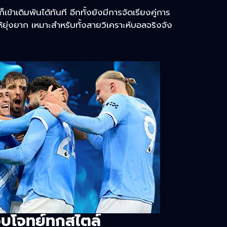
เข้าเดิมพันได้ทันที อีกทั้งยังมีการจัดเรียงคู่การ
ห้ยุ่งยาก เหมาะสำหรับทั้งสายวิเคราะห์บอลจริงจัง
บโจทย์ทุกสไตล์