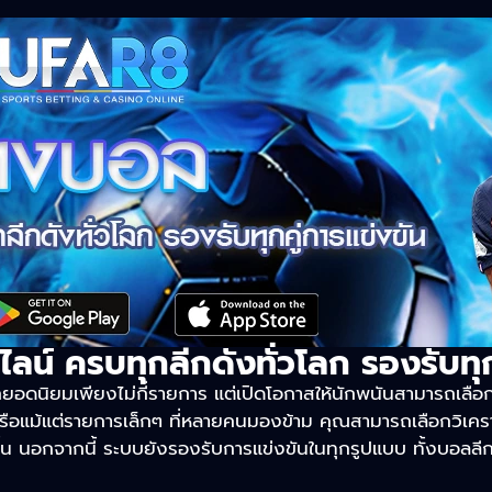
์ ครบทุกลีกดังทั่วโลก รองรับทุก
ลีกยอดนิยมเพียงไม่กี่รายการ แต่เปิดโอกาสให้นักพนันสามารถเลื
ีย หรือแม้แต่รายการเล็กๆ ที่หลายคนมองข้าม คุณสามารถเลือกวิ
ขึ้น นอกจากนี้ ระบบยังรองรับการแข่งขันในทุกรูปแบบ ทั้งบอล