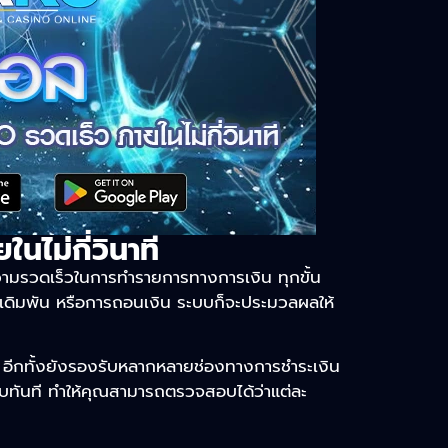
ไม่กี่วินาที
วามรวดเร็วในการทำรายการทางการเงิน ทุกขั้น
ริ่มเดิมพัน หรือการถอนเงิน ระบบก็จะประมวลผลให้
ัด อีกทั้งยังรองรับหลากหลายช่องทางการชำระเงิน
บบทันที ทำให้คุณสามารถตรวจสอบได้ว่าแต่ละ