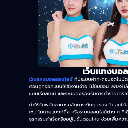
เว็บแทงบอล 
เว็บแทงบอลออนไลน์
ที่มีระบบฝาก-ถอนอัตโนมัต
ตอนถูกออกแบบให้ใช้งานง่าย ไม่ซับซ้อน เพียงไม่ก
แบบเรียลไทม์ และระบบยังรองรับการทำรายการได
ทำให้นักพนันสามารถจัดการเงินทุนของตัวเองได้อย
เช่น โมบายแบงก์กิ้ง หรือระบบออนไลน์ต่าง ๆ ท
ธุรกรรมสำเร็จหรืออยู่ในขั้นตอนไหน ช่วยเพิ่มความ