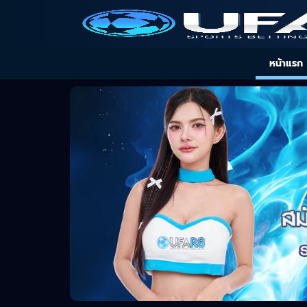
หน้าแรก