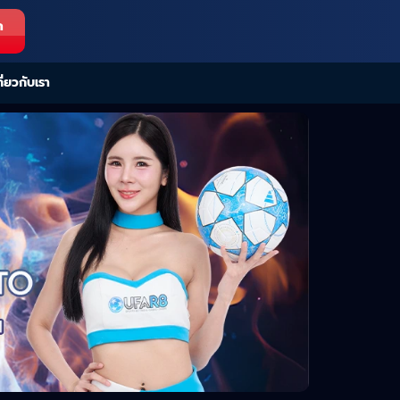
ก
กี่ยวกับเรา