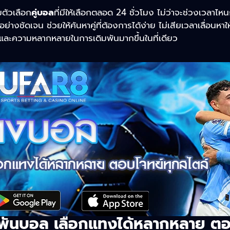
ตัวเลือก
คู่บอล
ที่มีให้เลือกตลอด 24 ชั่วโมง ไม่ว่าจะช่วงเวลาไหนก็
างชัดเจน ช่วยให้ค้นหาคู่ที่ต้องการได้ง่าย ไม่เสียเวลาเลื่อนหาใ
และความหลากหลายในการเดิมพันมากขึ้นในที่เดียว
พันบอล เลือกแทงได้หลากหลาย ตอ