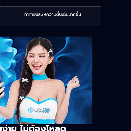
ท้าทายและให้ความตื่นเต้นมากขึ้น
ง่าย ไม่ต้องโหลด